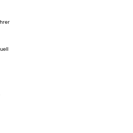
Ihrer
uell
r