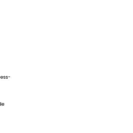
ress-
ie