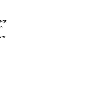
igt.
n.
zer