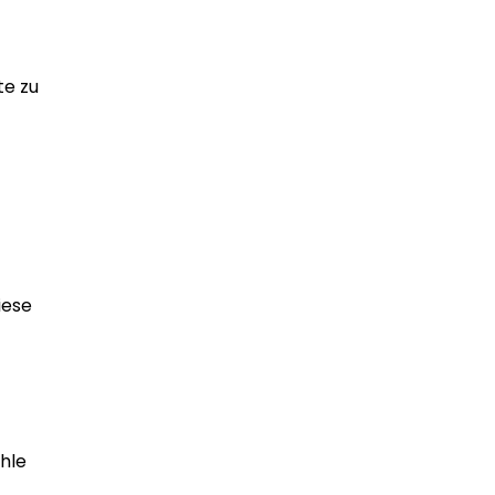
te zu
iese
hle