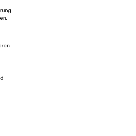
hrung
en.
eren
nd