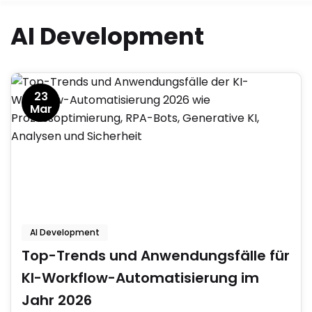
AI Development
Skip
to
content
23
Mar
AI Development
Top-Trends und Anwendungsfälle für
KI-Workflow-Automatisierung im
Jahr 2026